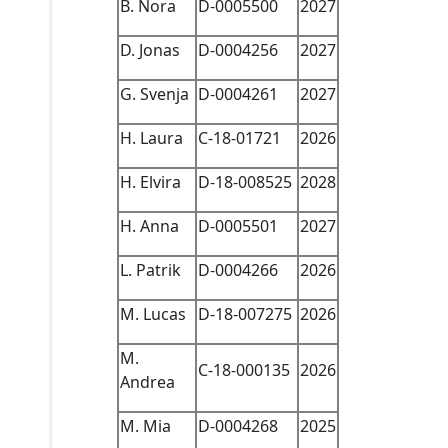
B. Nora
D-0005500
2027
D. Jonas
D-0004256
2027
G. Svenja
D-0004261
2027
H. Laura
C-18-01721
2026
H. Elvira
D-18-008525
2028
H. Anna
D-0005501
2027
L. Patrik
D-0004266
2026
M. Lucas
D-18-007275
2026
M.
C-18-000135
2026
Andrea
M. Mia
D-0004268
2025