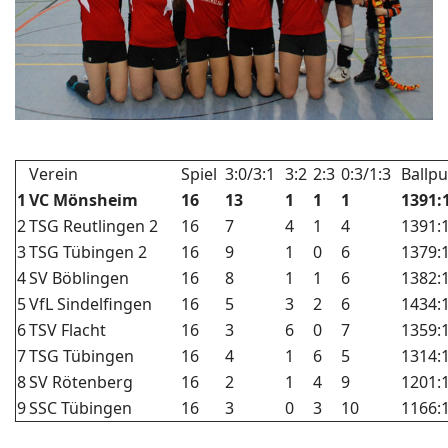
Verein
Spiel
3:0/3:1
3:2
2:3
0:3/1:3
Ballp
1
VC Mönsheim
16
13
1
1
1
1391:
2
TSG Reutlingen 2
16
7
4
1
4
1391:
3
TSG Tübingen 2
16
9
1
0
6
1379:
4
SV Böblingen
16
8
1
1
6
1382:
5
VfL Sindelfingen
16
5
3
2
6
1434:
6
TSV Flacht
16
3
6
0
7
1359:
7
TSG Tübingen
16
4
1
6
5
1314:
8
SV Rötenberg
16
2
1
4
9
1201:
9
SSC Tübingen
16
3
0
3
10
1166: