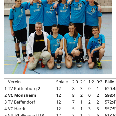
Verein
Spiele
2:0
2:1
1:2
0:2
Bälle
1
TV Rottenburg 2
12
8
3
0
1
620:4
2
VC Mönsheim
12
8
2
0
2
598:4
3
TV Beffendorf
12
7
1
2
2
572:4
4
VC Hardt
12
5
1
3
3
557:5
5
VfL Pfullingen U18
12
3
1
2
6
518:5