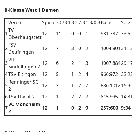
B-Klasse West 1 Damen
Verein
Spiele
3:0/3:1
3:2
2:3
1:3/0:3
Bälle
Sätz
TV
1
12
11
0
0
1
931:737
33:6
Oberhaugstett
FSV
2
12
7
3
0
2
1004:801
31:1
Deufringen
VfL
3
12
6
2
1
3
1007:884
29:1
Sindelfingen 2
4
TSV Eltingen
12
5
1
2
4
966:972
23:2
Renninger SC
5
12
2
1
2
7
886:1012
15:3
2
6
TSV Flacht 2
12
1
2
2
7
815:995
14:3
VC Mönsheim
7
12
1
0
2
9
257:600
9:34
2