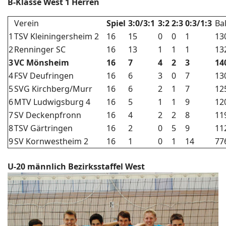
B-Klasse West 1 Herren
Verein
Spiel
3:0/3:1
3:2
2:3
0:3/1:3
Ba
1
TSV Kleiningersheim 2
16
15
0
0
1
13
2
Renninger SC
16
13
1
1
1
13
3
VC Mönsheim
16
7
4
2
3
14
4
FSV Deufringen
16
6
3
0
7
13
5
SVG Kirchberg/Murr
16
6
2
1
7
12
6
MTV Ludwigsburg 4
16
5
1
1
9
12
7
SV Deckenpfronn
16
4
2
2
8
11
8
TSV Gärtringen
16
2
0
5
9
11
9
SV Kornwestheim 2
16
1
0
1
14
77
U-20 männlich Bezirksstaffel West