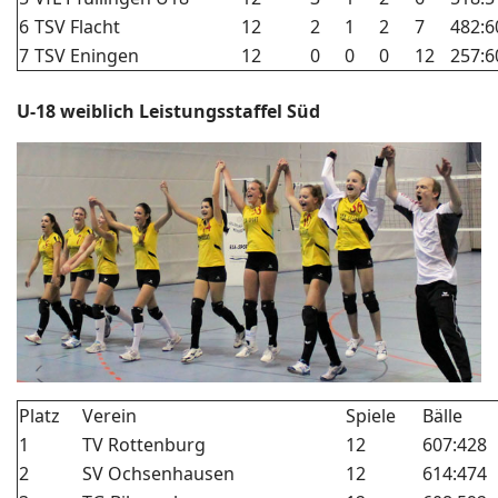
6
TSV Flacht
12
2
1
2
7
482:6
7
TSV Eningen
12
0
0
0
12
257:6
U-18 weiblich Leistungsstaffel Süd
Platz
Verein
Spiele
Bälle
1
TV Rottenburg
12
607:428
2
SV Ochsenhausen
12
614:474